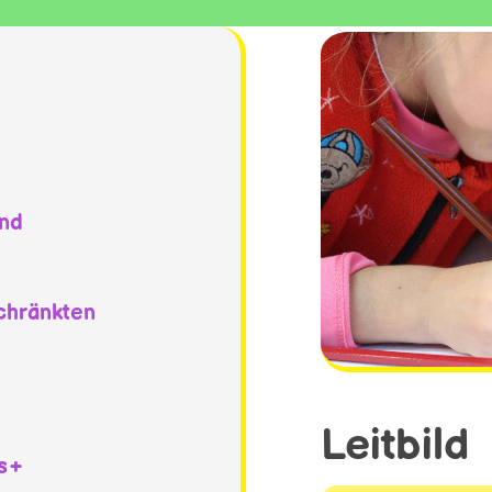
und
schränkten
Leitbild
us+