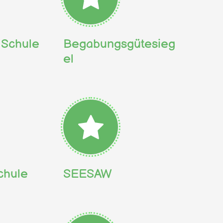
Schule
Begabungsgütesieg
el
chule
SEESAW