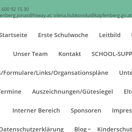
 600 92 15 30
fenberg.jonas@hiway.at; olena.liubkovska@kapfenberg.gv.at
Startseite
Erste Schulwoche
Leitbild
Unser Team
Kontakt
SCHOOL-SUP
s/Formulare/Links/Organsationspläne
Unte
Termine
Auszeichnungen/Gütesiegel
El
Interner Bereich
Sponsoren
Impre
Datenschutzerklärung
Blog
Kinderschu