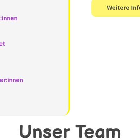
Weitere In
g:innen
et
er:innen
Unser Team