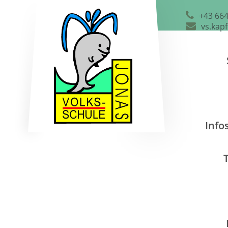
+43 664
vs.kap
Info