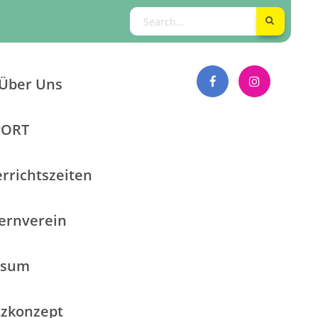
Über Uns
PORT
rrichtszeiten
ternverein
ssum
tzkonzept