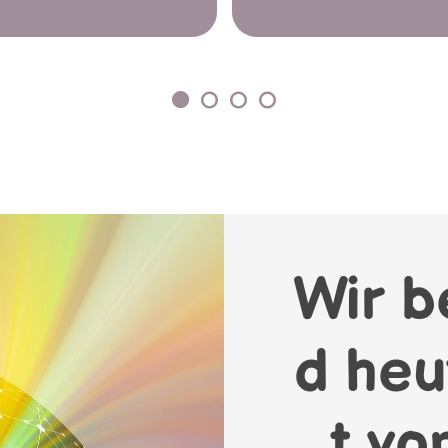
Wir b
d heu
t vo