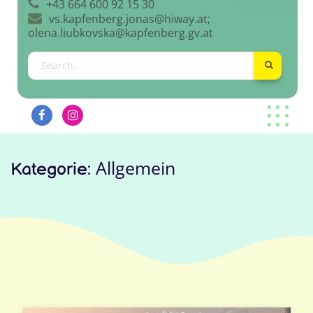
+43 664 600 92 15 30
vs.kapfenberg.jonas@hiway.at;
olena.liubkovska@kapfenberg.gv.at
Allgemein
Kategorie: