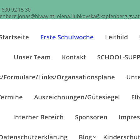
 600 92 15 30
fenberg.jonas@hiway.at; olena.liubkovska@kapfenberg.gv.at
Startseite
Erste Schulwoche
Leitbild
Unser Team
Kontakt
SCHOOL-SUP
s/Formulare/Links/Organsationspläne
Unte
Termine
Auszeichnungen/Gütesiegel
El
Interner Bereich
Sponsoren
Impre
Datenschutzerklärung
Blog
Kinderschu