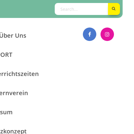
Über Uns
PORT
rrichtszeiten
ternverein
ssum
tzkonzept