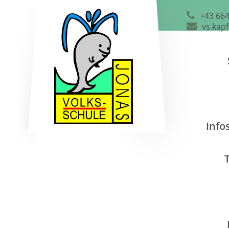
+43 664
vs.kap
Info