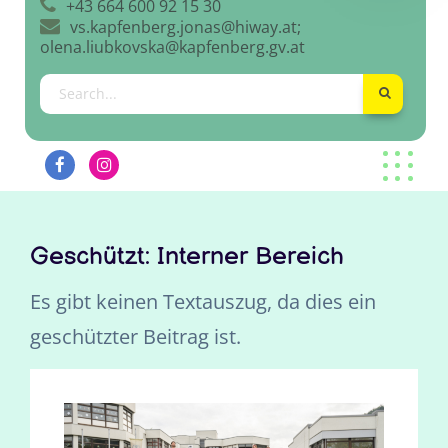
+43 664 600 92 15 30
vs.kapfenberg.jonas@hiway.at;
olena.liubkovska@kapfenberg.gv.at
Geschützt: Interner Bereich
Es gibt keinen Textauszug, da dies ein
geschützter Beitrag ist.