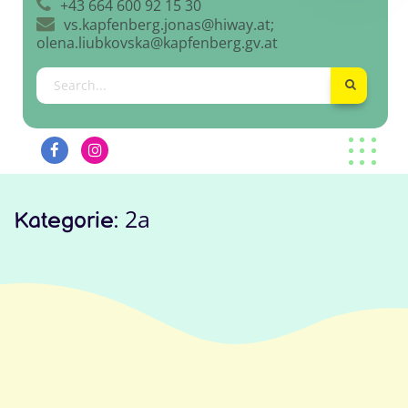
+43 664 600 92 15 30
vs.kapfenberg.jonas@hiway.at;
olena.liubkovska@kapfenberg.gv.at
2a
Kategorie: